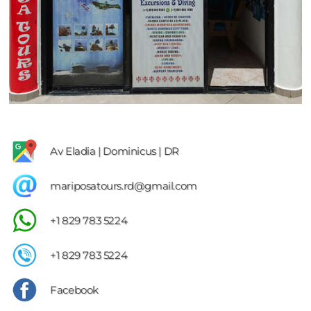
Av Eladia | Dominicus | DR
mariposatours.rd@gmail.com
+1 829 783 5224
+1 829 783 5224
Facebook